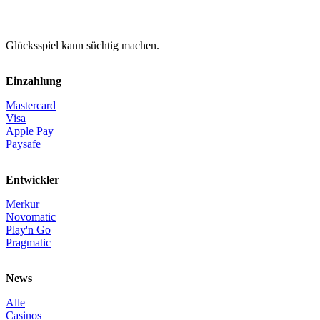
Glücksspiel kann süchtig machen.
Einzahlung
Mastercard
Visa
Apple Pay
Paysafe
Entwickler
Merkur
Novomatic
Play'n Go
Pragmatic
News
Alle
Casinos