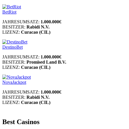
BetRiot
JAHRESUMSATZ:
1.000.000€
BESITZER:
Rabidi N.V.
LIZENZ:
Curacao (CIL)
DestinoBet
JAHRESUMSATZ:
1.000.000€
BESITZER:
Promised Land B.V.
LIZENZ:
Curacao (CIL)
NovaJackpot
JAHRESUMSATZ:
1.000.000€
BESITZER:
Rabidi N.V.
LIZENZ:
Curacao (CIL)
Best Casinos