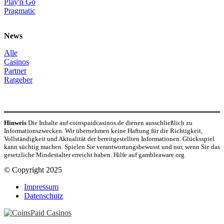
Play'n Go
Pragmatic
News
Alle
Casinos
Partner
Ratgeber
Hinweis
Die Inhalte auf coinspaidcasinos.de dienen ausschließlich zu
Informationszwecken. Wir übernehmen keine Haftung für die Richtigkeit,
Vollständigkeit und Aktualität der bereitgestellten Informationen. Glücksspiel
kann süchtig machen. Spielen Sie verantwortungsbewusst und nur, wenn Sie das
gesetzliche Mindestalter erreicht haben. Hilfe auf gambleaware.org
© Copyright 2025
Impressum
Datenschutz