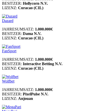
BESITZER:
Hollycorn N.V.
LIZENZ:
Curacao (CIL)
Dazard
JAHRESUMSATZ:
1.000.000€
BESITZER:
Dama N.V.
LIZENZ:
Curacao (CIL)
FanSport
JAHRESUMSATZ:
1.000.000€
BESITZER:
Interactive Betting N.V.
LIZENZ:
Curacao (CIL)
Wolfbet
JAHRESUMSATZ:
1.000.000€
BESITZER:
PixelPulse N.V.
LIZENZ:
Anjouan