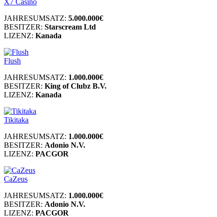
X7 Casino
JAHRESUMSATZ:
5.000.000€
BESITZER:
Starscream Ltd
LIZENZ:
Kanada
Flush
JAHRESUMSATZ:
1.000.000€
BESITZER:
King of Clubz B.V.
LIZENZ:
Kanada
Tikitaka
JAHRESUMSATZ:
1.000.000€
BESITZER:
Adonio N.V.
LIZENZ:
PACGOR
CaZeus
JAHRESUMSATZ:
1.000.000€
BESITZER:
Adonio N.V.
LIZENZ:
PACGOR