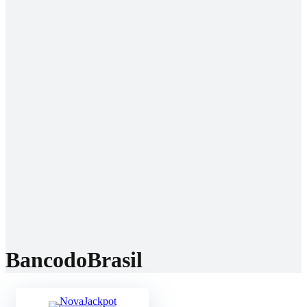
eSports-News
Häufig gesucht
Software
Merkur
Novomatic
Play’n GO
Pragmatic Play
NetEnt
NoLimit
Gamomat
Einzahlungsmethoden
Paysafecard
Bitcoin
Mastercard
Visa
Skrill
Sprachen
Deutsch
Englisch
BancodoBrasil