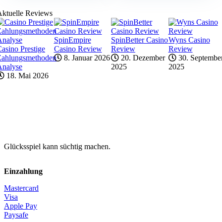
Aktuelle Reviews
SpinEmpire
SpinBetter Casino
Wyns Casino
asino Prestige
Casino Review
Review
Review
Zahlungsmethoden
8. Januar 2026
20. Dezember
30. Septembe
Analyse
2025
2025
18. Mai 2026
Glücksspiel kann süchtig machen.
Einzahlung
Mastercard
Visa
Apple Pay
Paysafe