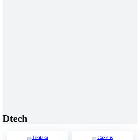
eSports-News
Häufig gesucht
Software
Merkur
Novomatic
Play’n GO
Pragmatic Play
NetEnt
NoLimit
Gamomat
Einzahlungsmethoden
Paysafecard
Bitcoin
Mastercard
Visa
Skrill
Sprachen
Deutsch
Englisch
Dtech