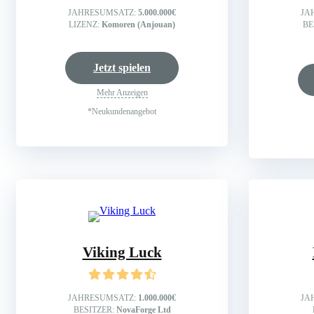
JAHRESUMSATZ:
5.000.000€
JA
LIZENZ:
Komoren (Anjouan)
BE
Jetzt spielen
Mehr Anzeigen
*Neukundenangebot
Viking Luck
JAHRESUMSATZ:
1.000.000€
JA
BESITZER:
NovaForge Ltd