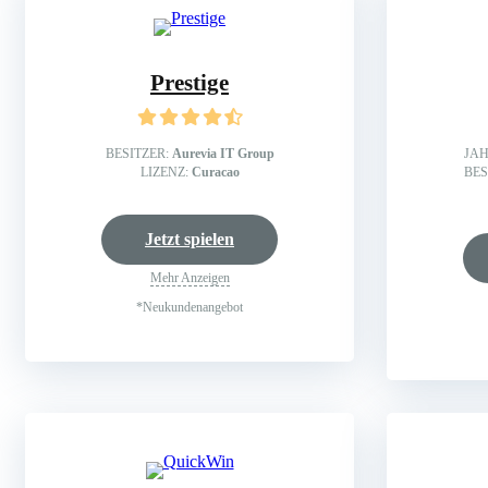
Prestige
BESITZER:
Aurevia IT Group
JA
LIZENZ:
Curacao
BES
Jetzt spielen
Mehr Anzeigen
*Neukundenangebot