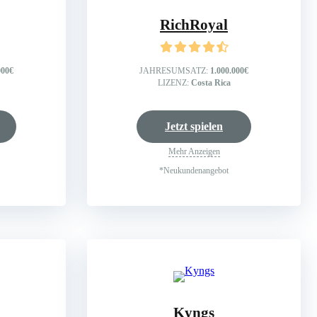
RichRoyal
000€
JAHRESUMSATZ:
1.000.000€
LIZENZ:
Costa Rica
Jetzt spielen
Mehr Anzeigen
*Neukundenangebot
Kyngs