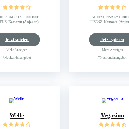
HRESUMSATZ:
1.000.000€
JAHRESUMSATZ:
1.000.
ZENZ:
Komoren (Anjouan)
LIZENZ:
Komoren (Anjou
Jetzt spielen
Jetzt spielen
Mehr Anzeigen
Mehr Anzeigen
*Neukundenangebot
*Neukundenangebot
Welle
Vegasino