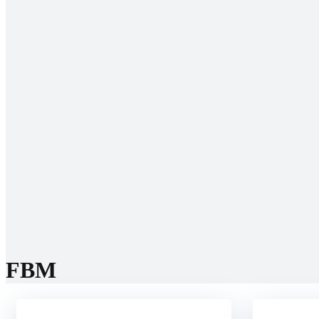
eSp
Häufig ge
Sof
Ein
Spr
FBM