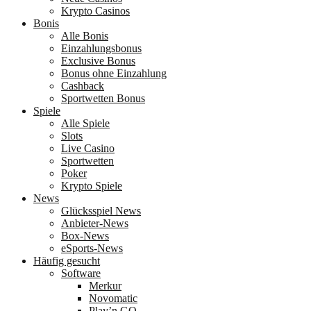
Krypto Casinos
Bonis
Alle Bonis
Einzahlungsbonus
Exclusive Bonus
Bonus ohne Einzahlung
Cashback
Sportwetten Bonus
Spiele
Alle Spiele
Slots
Live Casino
Sportwetten
Poker
Krypto Spiele
News
Glücksspiel News
Anbieter-News
Box-News
eSports-News
Häufig gesucht
Software
Merkur
Novomatic
Play’n GO