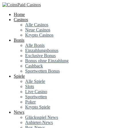
Home
Casinos
Alle Casinos
Neue Casinos
Krypto Casinos
Bonis
Alle Bonis
Einzahlungsbonus
Exclusive Bonus
Bonus ohne Einzahlung
Cashback
Sportwetten Bonus
Spiele
Alle Spiele
Slots
Live Casino
Sportwetten
Poker
Krypto Spiele
News
Glücksspiel News
Anbieter-News
Box-News