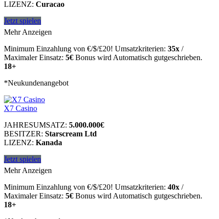
LIZENZ:
Curacao
Jetzt spielen
Mehr Anzeigen
Minimum Einzahlung von €/$/£20! Umsatzkriterien:
35x
/
Maximaler Einsatz:
5€
Bonus wird Automatisch gutgeschrieben.
18+
*Neukundenangebot
X7 Casino
JAHRESUMSATZ:
5.000.000€
BESITZER:
Starscream Ltd
LIZENZ:
Kanada
Jetzt spielen
Mehr Anzeigen
Minimum Einzahlung von €/$/£20! Umsatzkriterien:
40x
/
Maximaler Einsatz:
5€
Bonus wird Automatisch gutgeschrieben.
18+