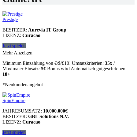
Prestige
BESITZER:
Aurevia IT Group
LIZENZ:
Curacao
Jetzt spielen
Mehr Anzeigen
Minimum Einzahlung von €/$/£10! Umsatzkriterien:
35x
/
Maximaler Einsatz:
5€
Bonus wird Automatisch gutgeschrieben.
18+
*Neukundenangebot
SpinEmpire
JAHRESUMSATZ:
10.000.000€
BESITZER:
GBL Solutions N.V.
LIZENZ:
Curacao
Jetzt spielen