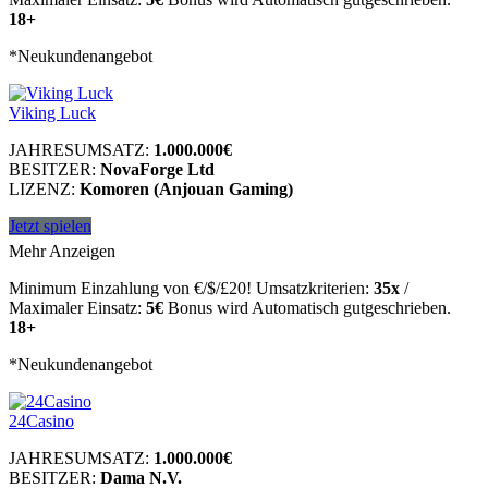
18+
*Neukundenangebot
Viking Luck
JAHRESUMSATZ:
1.000.000€
BESITZER:
NovaForge Ltd
LIZENZ:
Komoren (Anjouan Gaming)
Jetzt spielen
Mehr Anzeigen
Minimum Einzahlung von €/$/£20! Umsatzkriterien:
35x
/
Maximaler Einsatz:
5€
Bonus wird Automatisch gutgeschrieben.
18+
*Neukundenangebot
24Casino
JAHRESUMSATZ:
1.000.000€
BESITZER:
Dama N.V.