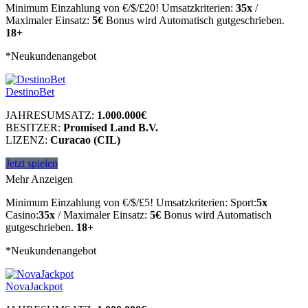
Minimum Einzahlung von €/$/£20! Umsatzkriterien:
35x
/
Maximaler Einsatz:
5€
Bonus wird Automatisch gutgeschrieben.
18+
*Neukundenangebot
DestinoBet
JAHRESUMSATZ:
1.000.000€
BESITZER:
Promised Land B.V.
LIZENZ:
Curacao (CIL)
Jetzt spielen
Mehr Anzeigen
Minimum Einzahlung von €/$/£5! Umsatzkriterien: Sport:
5x
Casino:
35x
/ Maximaler Einsatz:
5€
Bonus wird Automatisch
gutgeschrieben.
18+
*Neukundenangebot
NovaJackpot