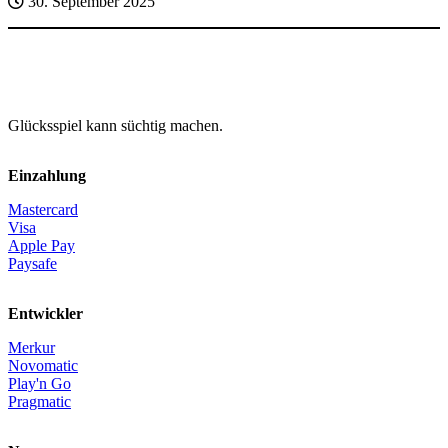
30. September 2025
Glücksspiel kann süchtig machen.
Einzahlung
Mastercard
Visa
Apple Pay
Paysafe
Entwickler
Merkur
Novomatic
Play'n Go
Pragmatic