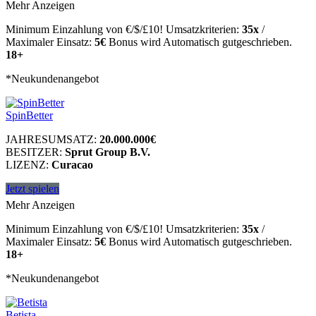
Mehr Anzeigen
Minimum Einzahlung von €/$/£10! Umsatzkriterien:
35x
/
Maximaler Einsatz:
5€
Bonus wird Automatisch gutgeschrieben.
18+
*Neukundenangebot
SpinBetter
JAHRESUMSATZ:
20.000.000€
BESITZER:
Sprut Group B.V.
LIZENZ:
Curacao
Jetzt spielen
Mehr Anzeigen
Minimum Einzahlung von €/$/£10! Umsatzkriterien:
35x
/
Maximaler Einsatz:
5€
Bonus wird Automatisch gutgeschrieben.
18+
*Neukundenangebot
Betista