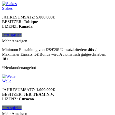
Stakes
JAHRESUMSATZ:
5.000.000€
BESITZER:
Tobique
LIZENZ:
Kanada
Jetzt spielen
Mehr Anzeigen
Minimum Einzahlung von €/$/£20! Umsatzkriterien:
40x
/
Maximaler Einsatz:
5€
Bonus wird Automatisch gutgeschrieben.
18+
*Neukundenangebot
Welle
JAHRESUMSATZ:
1.000.000€
BESITZER:
JER-TEAM N.V.
LIZENZ:
Curacao
Jetzt spielen
Mehr Anzeigen