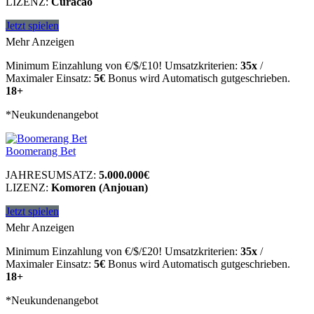
LIZENZ:
Curacao
Jetzt spielen
Mehr Anzeigen
Minimum Einzahlung von €/$/£10! Umsatzkriterien:
35x
/
Maximaler Einsatz:
5€
Bonus wird Automatisch gutgeschrieben.
18+
*Neukundenangebot
Boomerang Bet
JAHRESUMSATZ:
5.000.000€
LIZENZ:
Komoren (Anjouan)
Jetzt spielen
Mehr Anzeigen
Minimum Einzahlung von €/$/£20! Umsatzkriterien:
35x
/
Maximaler Einsatz:
5€
Bonus wird Automatisch gutgeschrieben.
18+
*Neukundenangebot