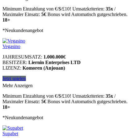
Minimum Einzahlung von €/$/£10! Umsatzkriterien:
35x
/
Maximaler Einsatz:
5€
Bonus wird Automatisch gutgeschrieben.
18+
*Neukundenangebot
Vegasino
JAHRESUMSATZ:
1.000.000€
BESITZER:
Liernin Enterprises LTD
LIZENZ:
Komoren (Anjouan)
Jetzt spielen
Mehr Anzeigen
Minimum Einzahlung von €/$/£10! Umsatzkriterien:
35x
/
Maximaler Einsatz:
5€
Bonus wird Automatisch gutgeschrieben.
18+
*Neukundenangebot
Supabet