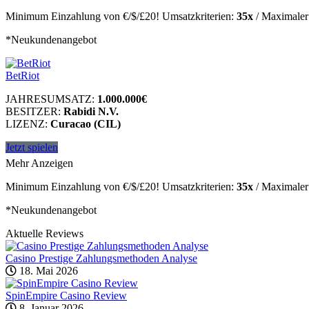
Minimum Einzahlung von €/$/£20! Umsatzkriterien:
35x
/ Maximaler
*Neukundenangebot
BetRiot
JAHRESUMSATZ:
1.000.000€
BESITZER:
Rabidi N.V.
LIZENZ:
Curacao (CIL)
Jetzt spielen
Mehr Anzeigen
Minimum Einzahlung von €/$/£20! Umsatzkriterien:
35x
/ Maximaler
*Neukundenangebot
Aktuelle Reviews
Casino Prestige Zahlungsmethoden Analyse
18. Mai 2026
SpinEmpire Casino Review
8. Januar 2026