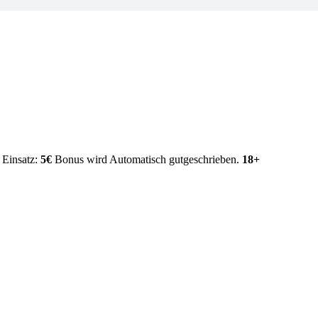
 Einsatz:
5€
Bonus wird Automatisch gutgeschrieben.
18+