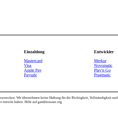
Einzahlung
Entwickler
Mastercard
Merkur
Visa
Novomatic
Apple Pay
Play'n Go
Paysafe
Pragmatic
nszwecken. Wir übernehmen keine Haftung für die Richtigkeit, Vollständigkeit und 
r erreicht haben. Hilfe auf gambleaware.org