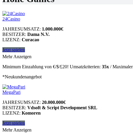
24Casino
JAHRESUMSATZ:
1.000.000€
BESITZER:
Dama N.V.
LIZENZ:
Curacao
Jetzt spielen
Mehr Anzeigen
Minimum Einzahlung von €/$/£20! Umsatzkriterien:
35x
/ Maximaler
*Neukundenangebot
MegaPari
JAHRESUMSATZ:
20.000.000€
BESITZER:
Vdsoft & Script Development SRL
LIZENZ:
Komoren
Jetzt spielen
Mehr Anzeigen