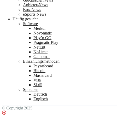
Glücksspiel News
Anbieter-News
Box-News
eSports-News
Häufig gesucht
Software
Merkur
Novomatic
Play’n GO
Pragmatic Play
NetEnt
NoLimit
Gamomat
Einzahlungsmethoden
Paysafecard
Bitcoin
Mastercard
Visa
Skrill
Sprachen
Deutsch
Englisch
© Copyright 2025