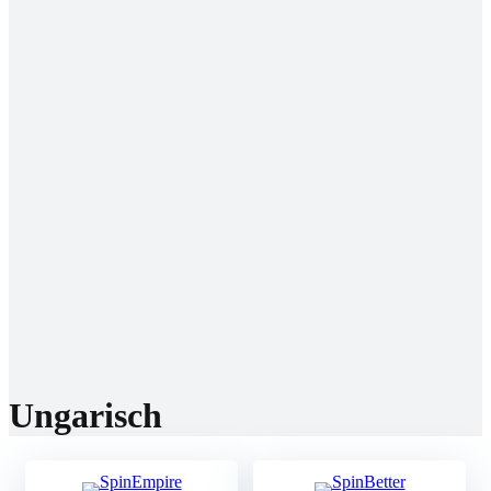
eSports-News
Häufig gesucht
Software
Merkur
Novomatic
Play’n GO
Pragmatic Play
NetEnt
NoLimit
Gamomat
Einzahlungsmethoden
Paysafecard
Bitcoin
Mastercard
Visa
Skrill
Sprachen
Deutsch
Englisch
Ungarisch