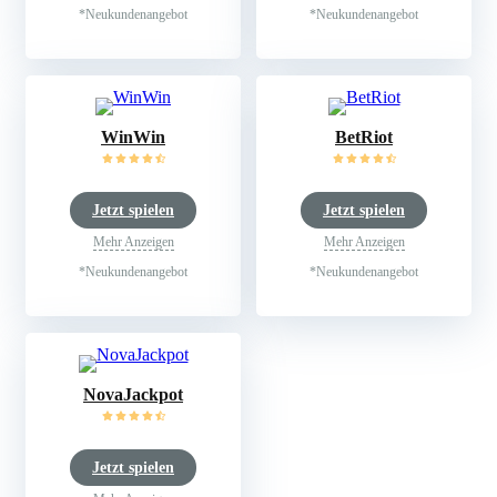
*Neukundenangebot
*Neukundenangebot
WinWin
BetRiot
Jetzt spielen
Jetzt spielen
Mehr Anzeigen
Mehr Anzeigen
*Neukundenangebot
*Neukundenangebot
NovaJackpot
Jetzt spielen