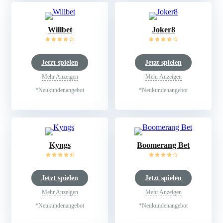
Willbet
Joker8
Jetzt spielen
Jetzt spielen
Mehr Anzeigen
Mehr Anzeigen
*Neukundenangebot
*Neukundenangebot
Kyngs
Boomerang Bet
Jetzt spielen
Jetzt spielen
Mehr Anzeigen
Mehr Anzeigen
*Neukundenangebot
*Neukundenangebot