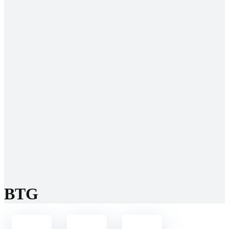
eSports-News
Häufig gesucht
Software
Merkur
Novomatic
Play’n GO
Pragmatic Play
NetEnt
NoLimit
Gamomat
Einzahlungsmethoden
Paysafecard
Bitcoin
Mastercard
Visa
Skrill
Sprachen
Deutsch
Englisch
BTG