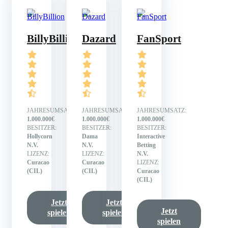
BillyBillion
Dazard
FanSport
JAHRESUMSATZ:
JAHRESUMSATZ:
JAHRESUMSATZ:
1.000.000€
1.000.000€
1.000.000€
BESITZER:
BESITZER:
BESITZER:
Hollycorn
Dama
Interactive
N.V.
N.V.
Betting
LIZENZ:
LIZENZ:
N.V.
Curacao
Curacao
LIZENZ:
(CIL)
(CIL)
Curacao
(CIL)
Jetzt
Jetzt
Jetzt
spielen
spielen
spielen