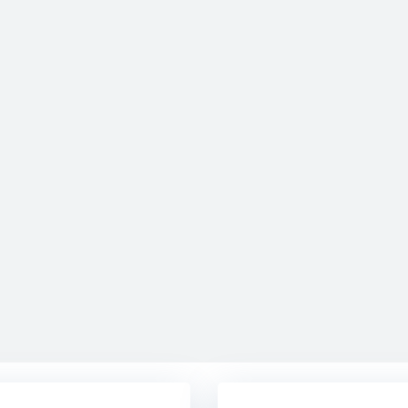
orts-News
sucht
tware
Merkur
Novomatic
Play’n GO
Pragmatic Play
NetEnt
NoLimit
Gamomat
zahlungsmethoden
Paysafecard
Bitcoin
Mastercard
Visa
Skrill
achen
Deutsch
Englisch