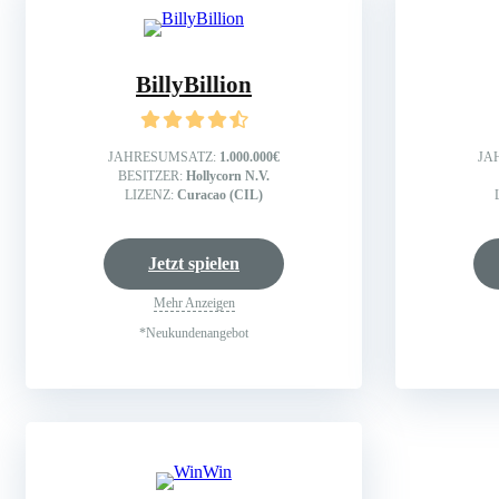
BillyBillion
JAHRESUMSATZ:
1.000.000€
JA
BESITZER:
Hollycorn N.V.
LIZENZ:
Curacao (CIL)
Jetzt spielen
Mehr Anzeigen
*Neukundenangebot