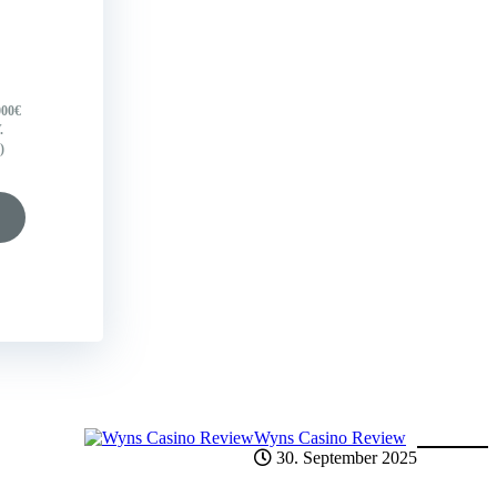
000€
.
)
Wyns Casino Review
30. September 2025