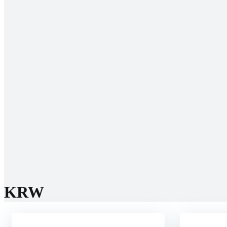
eSp
Häufig ge
Sof
Ein
Spr
KRW